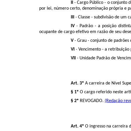
II
- Cargo Público - o conjunto d
por lei, número certo, denominação própria e 
III
- Classe - subdivisão de um c
IV
- Padrão - a posição distin
ocupante de cargo efetivo em razão de seu de
V
- Grau - conjunto de padrões
VI
- Vencimento - a retribuição 
VII
- Unidade Padrão de Vencime
Art. 3º
A carreira de Nível Super
§ 1º
O cargo referido neste arti
§ 2º
REVOGADO.
(Redação revo
Art. 4º
O ingresso na carreira d