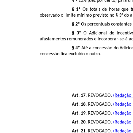
V
- 10% (dez por cento) para um
§ 1º
Os totais de horas que t
observado o limite mínimo previsto no § 3° do ar
§ 2º
Os percentuais constantes do
§ 3º
O Adicional de Incentivo
afastamentos remunerados e incorporar-se-á aos
§ 4º
Até a concessão do Adicion
concessão fica excluído o outro.
Art. 17.
REVOGADO.
(Redação r
Art. 18.
REVOGADO.
(Redação r
Art. 19.
REVOGADO.
(Redação r
Art. 20.
REVOGADO.
(Redação r
Art. 21.
REVOGADO.
(Redação r