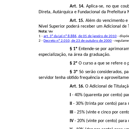
Art. 14.
Aplica-se, no que coub
Direta, Autárquica e Fundacional da Prefeitura 
Art. 15.
Além do vencimento e ou
Nível Superior poderá receber um Adicional de 
Nota:
Ver
1 -
art. 3º da Lei nº 8.886, de 05 de janeiro de 2010
- dispõ
2 -
Decreto nº 2.010, de 23 de outubro de 2000
- regulame
§ 1º
Entende-se por aprimoramen
especialização, na área da graduação.
§ 2º
O curso a que se refere o 
§ 3º
Só serão considerados, par
servidor tenha obtido frequência e aproveitamen
Art. 16.
O Adicional de Titulaçã
I
- 40% (quarenta por cento) pa
II
- 30% (trinta por cento) para
III
- 25% (vinte e cinco por cent
IV
- 20% (vinte por cento) para 