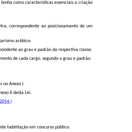
e tenha como características essenciais a criação
 letra, correspondente ao posicionamento de um
garismo arábico;
spondente ao grau e padrão da respectiva classe;
imento de cada cargo, segundo o grau e padrão.
s no Anexo I.
exo II desta Lei.
 2014.)
ante habilitação em concurso público.