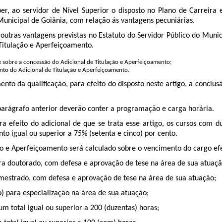
er, ao servidor de Nível Superior o disposto no Plano de Carreira
Municipal de Goiânia, com relação ás vantagens pecuniárias.
tras vantagens previstas no Estatuto do Servidor Público do Municí
Titulação e Aperfeiçoamento.
e sobre a concessão do Adicional de Titulação e Aperfeiçoamento;
nto do Adicional de Titulação e Aperfeiçoamento.
to da qualificação, para efeito do disposto neste artigo, a conclus
parágrafo anterior deverão conter a programação e carga horária.
a efeito do adicional de que se trata esse artigo, os cursos com d
to igual ou superior a 75% (setenta e cinco) por cento.
o e Aperfeiçoamento será calculado sobre o vencimento do cargo efet
ra doutorado, com defesa e aprovação de tese na área de sua atuaçã
 mestrado, com defesa e aprovação de tese na área de sua atuação;
o) para especialização na área de sua atuação;
um total igual ou superior a 200 (duzentas) horas;