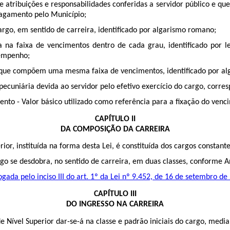
e atribuições e responsabilidades conferidas a servidor público e qu
pagamento pelo Município;
argo, em sentido de carreira, identificado por algarismo romano;
ta na faixa de vencimentos dentro de cada grau, identificado por
sempenho;
 que compõem uma mesma faixa de vencimentos, identificado por al
pecuniária devida ao servidor pelo efetivo exercício do cargo, corre
nto - Valor básico utilizado como referência para a fixação do venc
CAPÍTULO II
DA COMPOSIÇÃO DA CARREIRA
ior, instituída na forma desta Lei, é constituída dos cargos constante
go se desdobra, no sentido de carreira, em duas classes, conforme An
gada pelo inciso III do art. 1º da Lei nº 9.452, de 16 de setembro de
CAPÍTULO III
DO INGRESSO NA CARREIRA
e Nível Superior dar-se-á na classe e padrão iniciais do cargo, medi