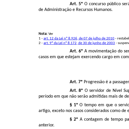
Art. 5º
O concurso público ser
de Administração e Recursos Humanos.
Nota:
Ver
1 -
art. 12 da Lei nº 8.926, de 07 de julho de 2010
- restabe
2 -
art. 9º da Lei nº 8.172, de 30 de junho de 2003
- suspen
Art. 6º
A movimentação do servi
casos em que estejam exercendo cargo em comi
Art. 7º
Progressão é a passagem
Art. 8º
O servidor de Nível Sup
período em que não serão admitidas mais de dez f
§ 1º
O tempo em que o servido
artigo, exceto nos casos considerados como de e
§ 2º
A contagem de tempo para
anterior.