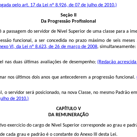
gada pelo art. 17 da Lei nº 8.926, de 07 de julho de 2010.)
Seção II
Da Progressão Profissional
 é a passagem do servidor de Nível Superior de uma classe para a im
essão funcional, a ser concedida no prazo máximo de seis meses a
nexo VI, da Lei nº 8.623, de 26 de março de 2008
, simultaneamente
vel nas duas últimas avaliações de desempenho;
(Redação acrescida 
linar nos últimos dois anos que antecederem a progressão funcional.
l, o servidor será posicionado, na nova Classe, no mesmo Padrão em
julho de 2010.)
CAPÍTULO V
DA REMUNERAÇÃO
vo exercício do cargo de Nivel Superior corresponde ao grau e padrã
e cada grau e padrão é o constante do Anexo III desta Lei.