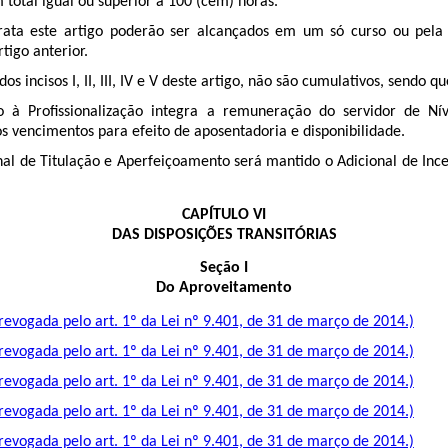
 total igual ou superior a 100 (cem) horas.
rata este artigo poderão ser alcançados em um só curso ou pela
tigo anterior.
s incisos I, II, III, IV e V deste artigo, não são cumulativos, sendo q
 à Profissionalização integra a remuneração do servidor de Níve
 vencimentos para efeito de aposentadoria e disponibilidade.
al de Titulação e Aperfeiçoamento será mantido o Adicional de Incen
CAPÍTULO VI
DAS DISPOSIÇÕES TRANSITÓRIAS
Seção I
Do Aproveitamento
evogada pelo art. 1º da Lei nº 9.401, de 31 de março de 2014.)
evogada pelo art. 1º da Lei nº 9.401, de 31 de março de 2014.)
evogada pelo art. 1º da Lei nº 9.401, de 31 de março de 2014.)
evogada pelo art. 1º da Lei nº 9.401, de 31 de março de 2014.)
evogada pelo art. 1º da Lei nº 9.401, de 31 de março de 2014.)