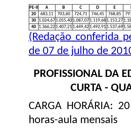
PE-II
A
B
C
D
E
20
683,11
703,60
724,71
746,45
768,85
79
30
1.024,67
1.055,40
1.087,07
1.119,68
1.153,27
1.1
40
1.366,22
1.407,21
1.449,42
1.492,91
1.537,69
1.5
(Redação conferida pe
de 07 de julho de 201
PROFISSIONAL DA E
CURTA - QU
CARGA HORÁRIA: 20 
horas-aula mensais