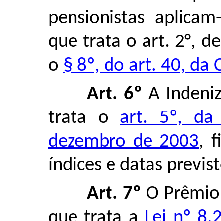
pensionistas aplica
que trata o art. 2°, d
o
§ 8º, do art. 40, da
Art. 6º
A Indeni
trata o
art. 5º, da
dezembro de 2003
, 
índices e datas previst
Art. 7º
O Prêmio 
que trata a
Lei nº 8