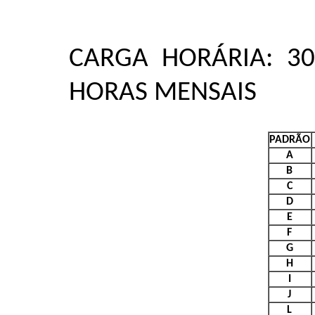
CARGA HORÁRIA: 3
HORAS MENSAIS
PADRÃO
A
B
C
D
E
F
G
H
I
J
L