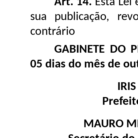
Art. 14.
Esta Lei
sua publicação, rev
contrário
GABINETE DO P
05 dias do mês de ou
IRI
Prefei
MAURO MI