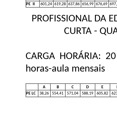
PE II
601,24
619,28
637,86
656,99
676,69
697
PROFISSIONAL DA E
CURTA - QU
CARGA HORÁRIA: 20 
horas-aula mensais
A
B
C
D
E
PE LC
38,26
554,41
571,04
588,19
605,82
62