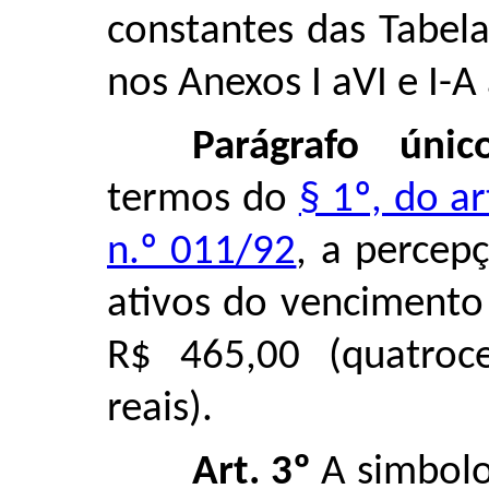
constantes das Tabel
nos Anexos I aVI e I-A
Parágrafo úni
termos do
§ 1º, do a
n.º 011/92
, a percep
ativos do vencimento
R$ 465,00 (quatroc
reais).
Art. 3º
A simbolo