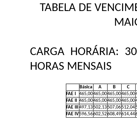
TABELA DE VENCIME
MAI
CARGA HORÁRIA: 3
HORAS MENSAIS
Básica
A
B
C
FAE I
465,00
465,00
465,00
465,00
FAE II
465,00
465,00
465,00
465,00
FAE III
497,13
502,13
507,06
512,04
FAE IV
596,56
602,52
608,49
614,44