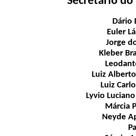
Secretário do
Dário
Euler L
Jorge do
Kleber B
Leodant
Luiz Albert
Luiz Carl
Lyvio Luciano
Márcia P
Neyde Ap
Pa