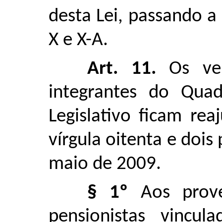
desta Lei, passando a
X e X-A.
Art. 11.
Os ve
integrantes do Qua
Legislativo ficam re
vírgula oitenta e dois 
maio de 2009.
§ 1º
Aos prov
pensionistas vincul