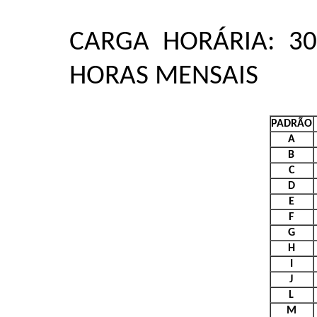
CARGA HORÁRIA: 3
HORAS MENSAIS
PADRÃO
A
B
C
D
E
F
G
H
I
J
L
M