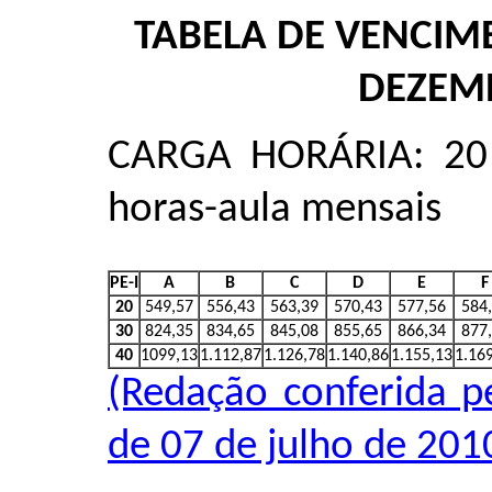
TABELA DE VENCIME
DEZEM
CARGA HORÁRIA: 20 
horas-aula mensais
PE-I
A
B
C
D
E
F
20
549,57
556,43
563,39
570,43
577,56
584
30
824,35
834,65
845,08
855,65
866,34
877
40
1099,13
1.112,87
1.126,78
1.140,86
1.155,13
1.16
(Redação conferida pe
de 07 de julho de 201