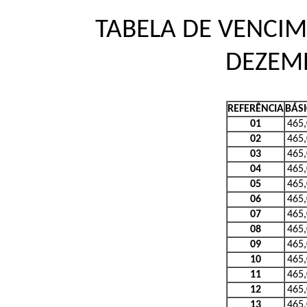
TABELA DE VENCIM
DEZEM
REFERÊNCIA
BÁS
01
465
02
465
03
465
04
465
05
465
06
465
07
465
08
465
09
465
10
465
11
465
12
465
13
465