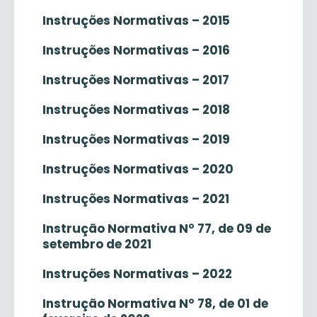
Instruções Normativas – 2015
Instruções Normativas – 2016
Instruções Normativas – 2017
Instruções Normativas – 2018
Instruções Normativas – 2019
Instruções Normativas – 2020
Instruções Normativas – 2021
Instrução Normativa N° 77, de 09 de
setembro de 2021
Instruções Normativas – 2022
Instrução Normativa N° 78, de 01 de