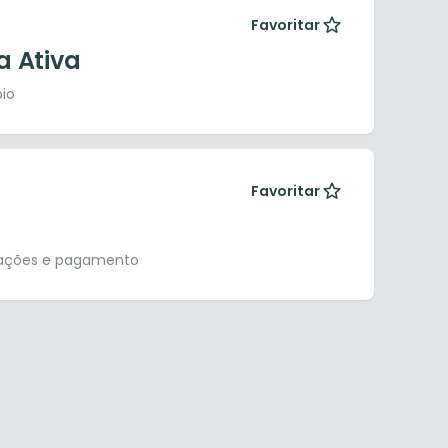
Favoritar
a Ativa
pio
Favoritar
dações e pagamento