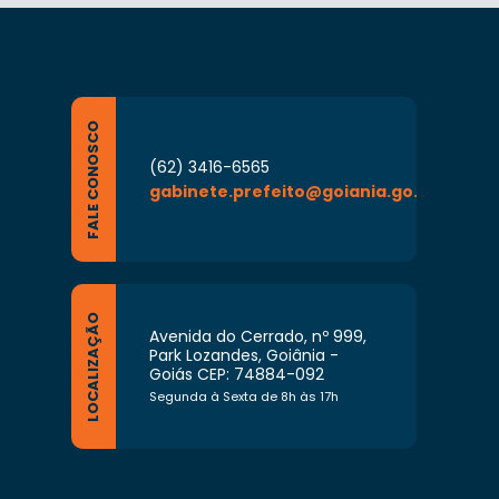
FALE CONOSCO
(62) 3416-6565
gabinete.prefeito@goiania.go.gov.br
LOCALIZAÇÃO
Avenida do Cerrado, nº 999,
Park Lozandes, Goiânia -
Goiás CEP: 74884-092
Segunda à Sexta de 8h às 17h