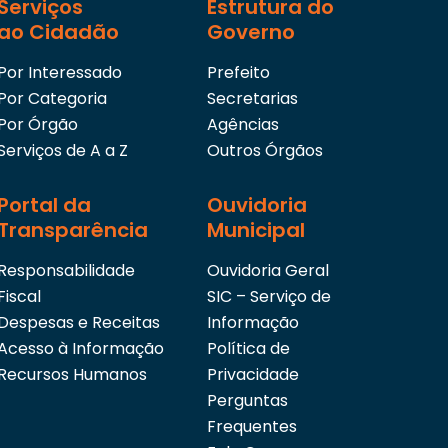
Serviços
Estrutura do
ao Cidadão
Governo
Por Interessado
Prefeito
Por Categoria
Secretarias
Por Órgão
Agências
Serviços de A a Z
Outros Órgãos
Portal da
Ouvidoria
Transparência
Municipal
Responsabilidade
Ouvidoria Geral
Fiscal
SIC – Serviço de
Despesas e Receitas
Informação
Acesso à Informação
Política de
Recursos Humanos
Privacidade
Perguntas
Frequentes