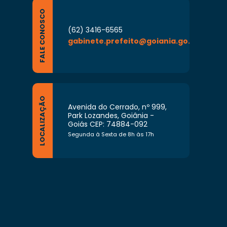
FALE CONOSCO
(62) 3416-6565
gabinete.prefeito@goiania.go.gov.br
LOCALIZAÇÃO
Avenida do Cerrado, nº 999,
Park Lozandes, Goiânia -
Goiás CEP: 74884-092
Segunda à Sexta de 8h às 17h