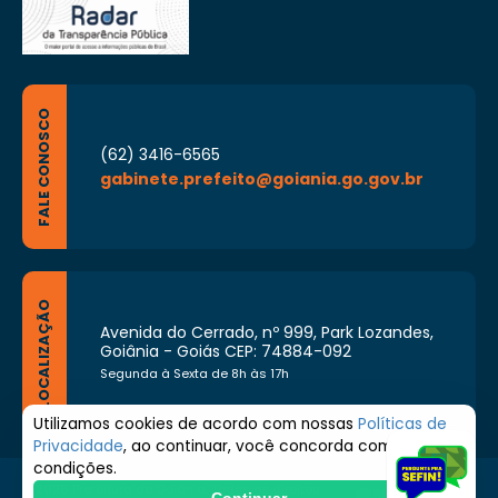
FALE CONOSCO
(62) 3416-6565
gabinete.prefeito@goiania.go.gov.br
LOCALIZAÇÃO
Avenida do Cerrado, nº 999, Park Lozandes,
Goiânia - Goiás CEP: 74884-092
Segunda à Sexta de 8h às 17h
Utilizamos cookies de acordo com nossas
Políticas de
Privacidade
, ao continuar, você concorda com estas
condições.
© 2026 Prefeitura de Goiânia. Todos os direitos
Continuar