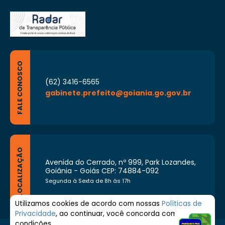
FALE CONOSCO
(62) 3416-6565
gabinete.prefeito@goiania.go.gov.br
LOCALIZAÇÃO
Avenida do Cerrado, nº 999, Park Lozandes,
Goiânia - Goiás CEP: 74884-092
Segunda à Sexta de 8h às 17h
Utilizamos cookies de acordo com nossas
Políticas de
Privacidade
, ao continuar, você concorda com estas
condições.