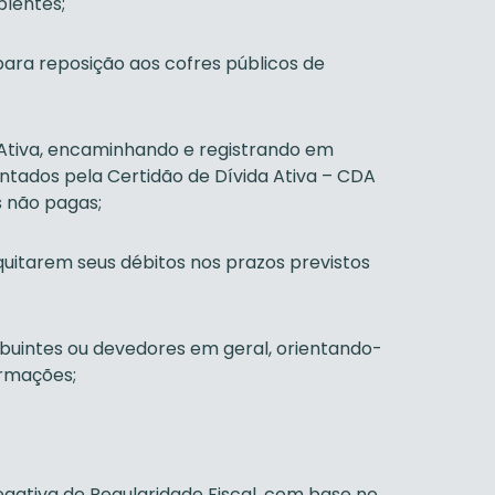
plentes;
para reposição aos cofres públicos de
a Ativa, encaminhando e registrando em
entados pela Certidão de Dívida Ativa – CDA
s não pagas;
 quitarem seus débitos nos prazos previstos
ibuintes ou devedores em geral, orientando-
ormações;
Negativa de Regularidade Fiscal, com base no