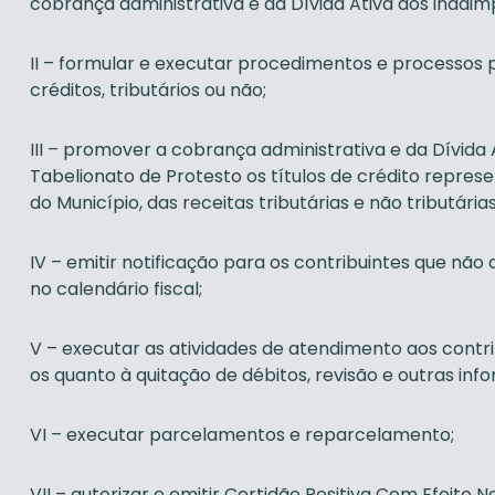
cobrança administrativa e da Dívida Ativa aos inadim
II – formular e executar procedimentos e processos 
créditos, tributários ou não;
III – promover a cobrança administrativa e da Dívid
Tabelionato de Protesto os títulos de crédito repres
do Município, das receitas tributárias e não tributária
IV – emitir notificação para os contribuintes que não
no calendário fiscal;
V – executar as atividades de atendimento aos contr
os quanto à quitação de débitos, revisão e outras inf
VI – executar parcelamentos e reparcelamento;
VII – autorizar e emitir Certidão Positiva Com Efeito 