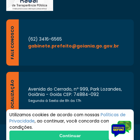
FALE CONOSCO
(62) 3416-6565
gabinete.prefeito@goiania.go.gov.br
LOCALIZAÇÃO
Avenida do Cerrado, nº 999, Park Lozandes,
Goiânia - Goiás CEP: 74884-092
Segunda à Sexta de 8h às 17h
Utilizamos cookies de acordo com nossas
Políticas de
Privacidade
, ao continuar, você concorda com estas
condições.
© 2026 Prefeitura de Goiânia. Todos os direitos
Continuar
reservados.