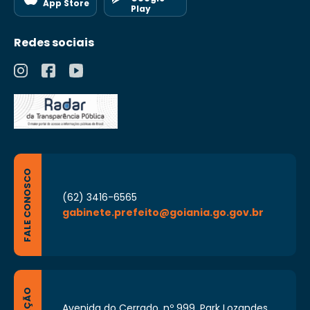
App Store
Play
Redes sociais
FALE CONOSCO
(62) 3416-6565
gabinete.prefeito@goiania.go.gov.br
Avenida do Cerrado, nº 999, Park Lozandes,