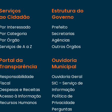
Serviços
Estrutura do
ao Cidadão
Governo
Por Interessado
Prefeito
Por Categoria
Secretarias
Por Órgão
Agências
Serviços de A a Z
Outros Órgãos
Portal da
Ouvidoria
Transparência
Municipal
Responsabilidade
Ouvidoria Geral
Fiscal
SIC – Serviço de
Despesas e Receitas
Informação
Acesso à Informação
Política de
Recursos Humanos
Privacidade
Perguntas