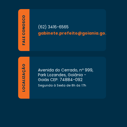
FALE CONOSCO
(62) 3416-6565
gabinete.prefeito@goiania.go.gov.br
LOCALIZAÇÃO
Avenida do Cerrado, nº 999,
Park Lozandes, Goiânia -
Goiás CEP: 74884-092
Segunda à Sexta de 8h às 17h