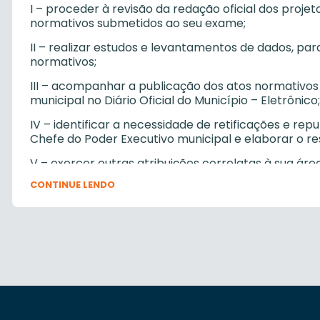
I – proceder à revisão da redação oficial dos projet
normativos submetidos ao seu exame;
II – realizar estudos e levantamentos de dados, par
normativos;
III – acompanhar a publicação dos atos normativos
municipal no Diário Oficial do Município – Eletrônico;
IV – identificar a necessidade de retificações e re
Chefe do Poder Executivo municipal e elaborar o re
V – exercer outras atribuições correlatas à sua ár
pelos superiores hierárquicos.
CONTINUE LENDO