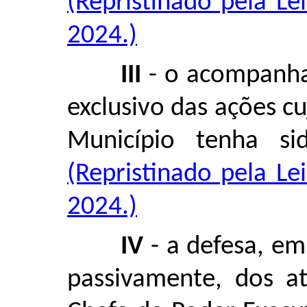
(Repristinado pela L
2024.)
III
- o acompanha
exclusivo das ações cu
Município tenha sid
(Repristinado pela L
2024.)
IV
- a defesa, em 
passivamente, dos at