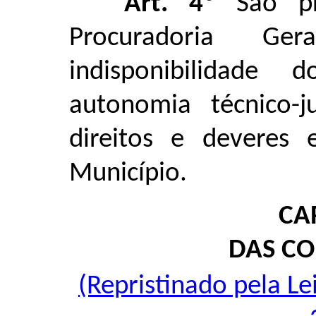
Art. 4º
São pri
Procuradoria G
indisponibilidade 
autonomia técnico-j
direitos e deveres 
Município.
CAP
DAS C
(Repristinado pela L