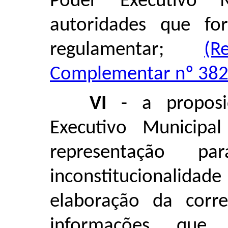
Poder Executivo 
autoridades que f
regulamentar;
(R
Complementar nº 382,
VI
- a proposi
Executivo Municip
representação p
inconstitucionalida
elaboração da corr
informações que 