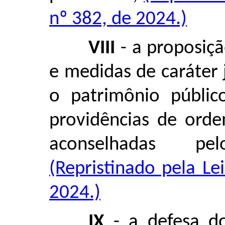
nº 382, de 2024.)
VIII
- a proposiçã
e medidas de caráter 
o patrimônio públic
providências de orde
aconselhadas pel
(Repristinado pela L
2024.)
IX
- a defesa do