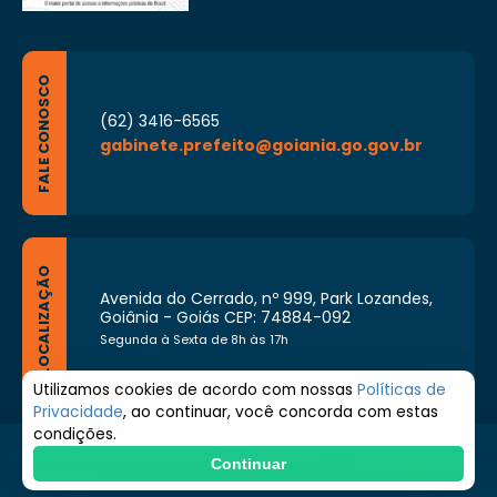
FALE CONOSCO
(62) 3416-6565
gabinete.prefeito@goiania.go.gov.br
LOCALIZAÇÃO
Avenida do Cerrado, nº 999, Park Lozandes,
Goiânia - Goiás CEP: 74884-092
Segunda à Sexta de 8h às 17h
Utilizamos cookies de acordo com nossas
Políticas de
Privacidade
, ao continuar, você concorda com estas
condições.
© 2026 Prefeitura de Goiânia. Todos os direitos
Continuar
reservados.