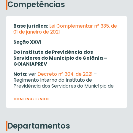
Competências
Base jurídica:
Lei Complementar nº 335, de
01 de janeiro de 2021
Seção XXVI
Do Instituto de Previdência dos
Servidores do Município de Goiânia –
GOIANIAPREV
Nota:
ver
Decreto nº 304, de 2021
–
Regimento Interno do Instituto de
Previdência dos Servidores do Município de
Goiânia – GOIANIAPREV.
CONTINUE LENDO
Art. 57. Ao Instituto de Previdência dos
Servidores do Município de Goiânia –
GOIANIAPREV compete, dentre outras
atribuições regimentais:
Departamentos
I – a execução da política municipal de