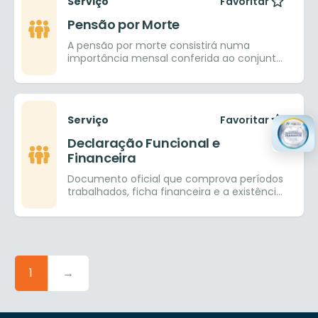
Serviço
Favoritar
Pensão por Morte
A pensão por morte consistirá numa
importância mensal conferida ao conjunto
dos dependentes do segurado, quando do
seu falecimento.
Serviço
Favoritar
Declaração Funcional e
Financeira
Documento oficial que comprova períodos
trabalhados, ficha financeira e a existência
de vínculo entre o interessado e a
Prefeitura Municipal de Goiânia.
1
→