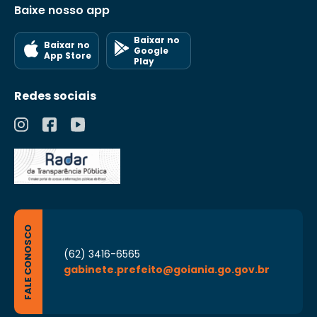
Baixe nosso app
Baixar no
Baixar no
Google
App Store
Play
Redes sociais
FALE CONOSCO
(62) 3416-6565
gabinete.prefeito@goiania.go.gov.br