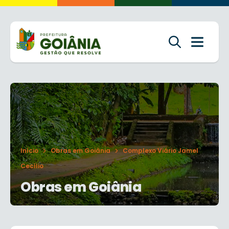
Início
Obras em Goiânia
Complexo Viário Jamel
Cecílio
Obras em Goiânia