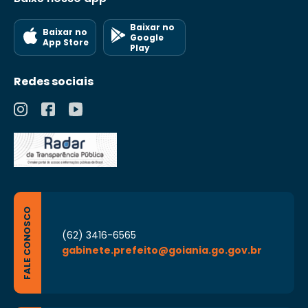
Baixar no
Baixar no
Google
App Store
Play
Redes sociais
FALE CONOSCO
(62) 3416-6565
gabinete.prefeito@goiania.go.gov.br