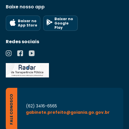
Baixe nosso app
Baixar no
Baixar no
Google
App Store
Play
Redes sociais
FALE CONOSCO
(62) 3416-6565
gabinete.prefeito@goiania.go.gov.br