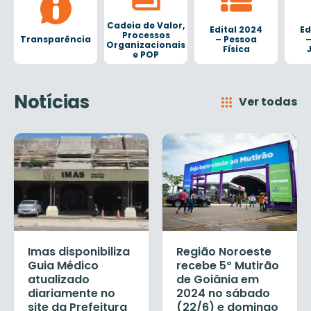
Cadeia de Valor,
Edital 2024
Ed
Processos
Transparência
– Pessoa
–
Organizacionais
Física
e POP
Notícias
Ver todas
Imas disponibiliza
Região Noroeste
Guia Médico
recebe 5º Mutirão
atualizado
de Goiânia em
diariamente no
2024 no sábado
site da Prefeitura
(22/6) e domingo