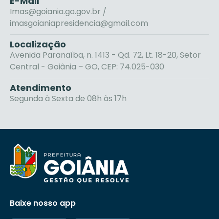
E-Mail
Imas@goiania.go.gov.br /
imasgoianiapresidencia@gmail.com
Localização
Avenida Paranaíba, n. 1413 - Qd. 72, Lt. 18-20, Setor
Central - Goiânia – GO, CEP: 74.025-030
Atendimento
Segunda à Sexta de 08h às 17h
Baixe nosso app