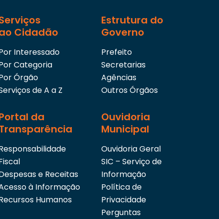
Serviços
Estrutura do
ao Cidadão
Governo
Por Interessado
Prefeito
Por Categoria
Secretarias
Por Órgão
Agências
Serviços de A a Z
Outros Órgãos
Portal da
Ouvidoria
Transparência
Municipal
Responsabilidade
Ouvidoria Geral
Fiscal
SIC – Serviço de
Despesas e Receitas
Informação
Acesso à Informação
Política de
Recursos Humanos
Privacidade
Perguntas