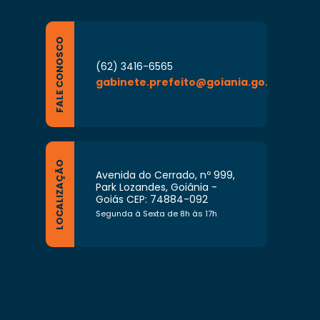
FALE CONOSCO
(62) 3416-6565
gabinete.prefeito@goiania.go.gov.br
LOCALIZAÇÃO
Avenida do Cerrado, nº 999,
Park Lozandes, Goiânia -
Goiás CEP: 74884-092
Segunda à Sexta de 8h às 17h