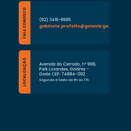
FALE CONOSCO
(62) 3416-6565
gabinete.prefeito@goiania.go.gov.br
LOCALIZAÇÃO
Avenida do Cerrado, nº 999,
Park Lozandes, Goiânia -
Goiás CEP: 74884-092
Segunda à Sexta de 8h às 17h