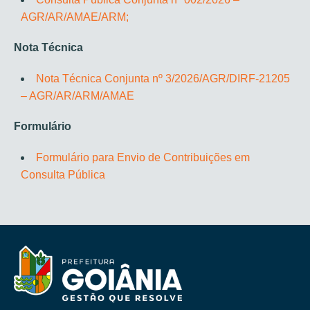
AGR/AR/AMAE/ARM;
Nota Técnica
Nota Técnica Conjunta nº 3/2026/AGR/DIRF-21205
– AGR/AR/ARM/AMAE
Formulário
Formulário para Envio de Contribuições em
Consulta Pública