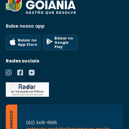
Baixe nosso app
Baixar no
Baixar no
Google
App Store
Play
Redes sociais
FALE CONOSCO
(62) 3416-6565
gabinete.prefeito@goiania.go.gov.br