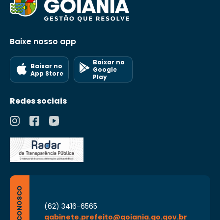
Baixe nosso app
Baixar no
Baixar no
Google
App Store
Play
Redes sociais
FALE CONOSCO
(62) 3416-6565
gabinete.prefeito@goiania.go.gov.br