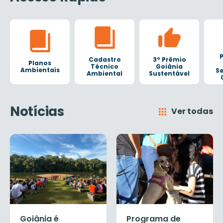
P
Cadastro
3º Prêmio
Planos
Técnico
Goiânia
Ambientais
Se
Ambiental
Sustentável
Notícias
Ver todas
Goiânia é
Programa de