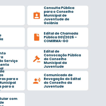
Consulta Pública
para o Conselho
Municipal de
Juventude de
Goiânia
Edital de Chamada
e
Pública 001/2026 –
ia
COMIRMA-GO
Edital de
nto
Convocação Pública
ra
do Conselho
o Serviço
Municipal da
mento
Juventude
al
 da
as
Comunicado de
ras para o
Revogação do Edital
Municipal
do Conselho da
s para a
Juventude
e
itular com
 de