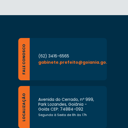
FALE CONOSCO
(62) 3416-6565
gabinete.prefeito@goiania.go.gov.br
LOCALIZAÇÃO
Avenida do Cerrado, nº 999,
Park Lozandes, Goiânia -
Goiás CEP: 74884-092
Segunda à Sexta de 8h às 17h