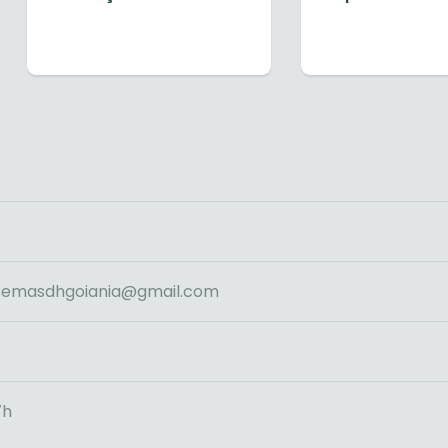
 semasdhgoiania@gmail.com
7h