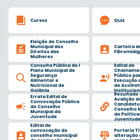
Cursos
Quiz
Eleição do Conselho
Municipal dos
Carteira d
Direitos das
Fibromialg
Mulheres
Consulta Pública do I
Edital de
Plano Municipal de
Chamame
Segurança
Público pa
Alimentar e
Execução d
Nutricional de
de Acolhi
Goiânia
Institucion
Resultado
Errata Edital de
Avalição d
Convocação Pública
Candidatu
do Conselho
Conselho 
Municipal da
de Política
Juventude
Juventud
Edital de
convocação do
Portaria T
conselho municipal
alteração