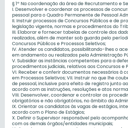
§ 1º Na coordenação da área de Recrutamento e Se
I. Desenvolver e coordenar os processos de concur
pessoal para o Quadro Permanente de Pessoal Admi
II. Instruir processos de Concursos Públicos e de 
legislação vigente, normas e procedimentos do Trib
III. Elaborar e fornecer tabelas de controle dos d
realizados, além de manter sob guarda pelo períod
Concursos Públicos e Processos Seletivos;
IV. Atender os candidatos, possibilitando-lhes o a
em andamento ou realizados pela Administração Púb
V. Subsidiar as instâncias competentes para a def
procedimentos judiciais, relativos aos Concursos e 
VI. Receber e conferir documentos necessários à
em Processos Seletivos; VII. Instruir no que lhe c
de pessoal, inclusive para efeito de registro junto 
acordo com as instruções, resoluções e atos normat
VIII. Desenvolver, coordenar e controlar os proced
obrigatórios e não obrigatórios, no âmbito da Admin
IX. Orientar os candidatos às vagas de estágios, 
acordo com o Plano de Estágios;
X. Definir o Supervisor responsável pelo acompan
com os demais órgãos/entidades municipais;