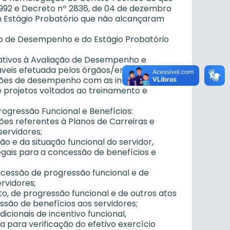
1/1992 e Decreto nº 2836, de 04 de dezembro
em Estágio Probatório que não alcançaram
ção de Desempenho e do Estágio Probatório
lativos à Avaliação de Desempenho e
veis efetuada pelos órgãos/entidades;
liações de desempenho com as informações
 projetos voltados ao treinamento e
ogressão Funcional e Benefícios:
ções referentes à Planos de Carreiras e
servidores;
ão e da situação funcional do servidor,
egais para a concessão de benefícios e
ncessão de progressão funcional e de
rvidores;
, de progressão funcional e de outros atos
ssão de benefícios aos servidores;
dicionais de incentivo funcional,
 para verificação do efetivo exercício