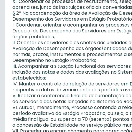
XI. Coordenar os processos de recrutamento, sel
aprendizes, junto às instituições oficiais conveniada
§ 2º Na coordenação da área de Avaliação de Dese
Desempenho dos Servidores em Estágio Probatório
I. Coordenar, orientar e acompanhar os processos
Especial de Desempenho dos Servidores em Estágio
órgãos/entidades;
II. Orientar os servidores e os chefes das unidades 
Avaliação de Desempenho dos órgãos/entidades da
normas, prazos, instrumentos e procedimentos a s
Desempenho no Estágio Probatório;
III. Acompanhar a situação funcional dos servidores
inclusão das notas e dados das avaliações no Sis
estabelecidos;
IV. Manter o controle da relação de servidores em E
respectivas datas de vencimento dos períodos avali
V. Realizar a conferência final da documentação co
do servidor e das notas lançadas no Sistema de Re
VI. Autuar, mensalmente, Processo contendo a rel
período avaliativo do Estágio Probatório, ou seja, o
média final igual ou superior a 70 (setenta) ponto
a concessão de Estabilidade no serviço público munic
VII. Proceder ao encaminhamento para apreciação