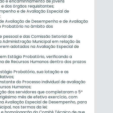
eção e encaminhamento de jovens
s e dos órgãos requisitantes;
mpenho e de Avaliação Especial de
:
 de Avaliação de Desempenho e de Avaliação
 Probatório no âmbito dos
de pessoal e das Comissão Setorial de
 Administração Municipal em relação às
erem adotados na Avaliação Especial de
 em Estágio Probatório, verificando a
tema de Recursos Humanos dentro dos prazos
stágio Probatório, sua lotação e as
ativos;
nstante do Processo individual de avaliação
cursos Humanos;
ação dos servidores que completaram o 5º
 trigésimo mês de efetivo exercício, com
s na Avaliação Especial de Desempenho, para
ipal, nos termos da lei;
 e homologação do Comitê Técnico de que