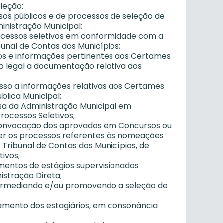
leção:
sos públicos e de processos de seleção de
nistração Municipal;
processos seletivos em conformidade com a
unal de Contas dos Municípios;
ados e informações pertinentes aos Certames
o legal a documentação relativa aos
cesso a informações relativas aos Certames
lica Municipal;
esa da Administração Municipal em
Processos Seletivos;
 convocação dos aprovados em Concursos ou
ouber os processos referentes às nomeações
ao Tribunal de Contas dos Municípios, de
ivos;
imentos de estágios supervisionados
istração Direta;
intermediando e/ou promovendo a seleção de
hamento dos estagiários, em consonância