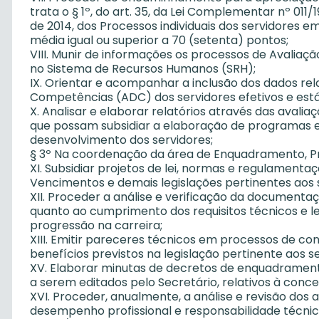
trata o § 1º, do art. 35, da Lei Complementar nº 01
de 2014, dos Processos individuais dos servidores 
média igual ou superior a 70 (setenta) pontos;
VIII. Munir de informações os processos de Avalia
no Sistema de Recursos Humanos (SRH);
IX. Orientar e acompanhar a inclusão dos dados re
Competências (ADC) dos servidores efetivos e está
X. Analisar e elaborar relatórios através das ava
que possam subsidiar a elaboração de programas e
desenvolvimento dos servidores;
§ 3º Na coordenação da área de Enquadramento, Pr
XI. Subsidiar projetos de lei, normas e regulamenta
Vencimentos e demais legislações pertinentes aos 
XII. Proceder a análise e verificação da documentaç
quanto ao cumprimento dos requisitos técnicos e l
progressão na carreira;
XIII. Emitir pareceres técnicos em processos de co
benefícios previstos na legislação pertinente aos se
XV. Elaborar minutas de decretos de enquadramento
a serem editados pelo Secretário, relativos à conce
XVI. Proceder, anualmente, a análise e revisão dos a
desempenho profissional e responsabilidade técnica