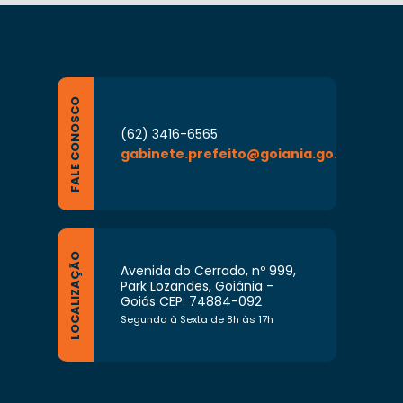
FALE CONOSCO
(62) 3416-6565
gabinete.prefeito@goiania.go.gov.br
LOCALIZAÇÃO
Avenida do Cerrado, nº 999,
Park Lozandes, Goiânia -
Goiás CEP: 74884-092
Segunda à Sexta de 8h às 17h