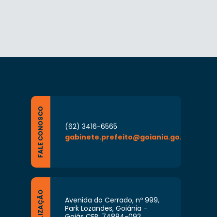
FALE CONOSCO
(62) 3416-6565
gabinete.prefeito@goiania.go.gov.br
LOCALIZAÇÃO
Avenida do Cerrado, nº 999,
Park Lozandes, Goiânia -
Goiás CEP: 74884-092