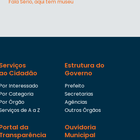
Fala Sério, aqui tem museu
Serviços
Estrutura do
ao Cidadão
Governo
Por Interessado
Prefeito
Por Categoria
Secretarias
Por Órgão
Agências
Serviços de A a Z
Outros Órgãos
Portal da
Ouvidoria
Transparência
Municipal