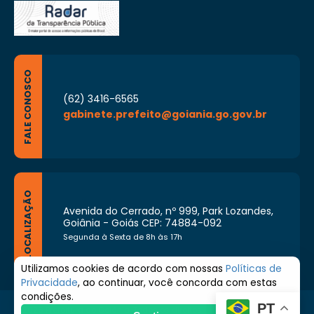
FALE CONOSCO
(62) 3416-6565
gabinete.prefeito@goiania.go.gov.br
LOCALIZAÇÃO
Avenida do Cerrado, nº 999, Park Lozandes,
Goiânia - Goiás CEP: 74884-092
Segunda à Sexta de 8h às 17h
Utilizamos cookies de acordo com nossas
Políticas de
Privacidade
, ao continuar, você concorda com estas
condições.
PT
© 2026 Prefeitura de Goiânia. Todos os direitos