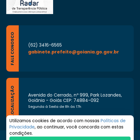
FALE CONOSCO
(62) 3416-6565
gabinete.prefeito@goiania.go.gov.br
LOCALIZAÇÃO
Avenida do Cerrado, nº 999, Park Lozandes,
Goiânia - Goiás CEP: 74884-092
Segunda à Sexta de 8h às 17h
Utilizamos cookies de acordo com nossas
Políticas de
Privacidade
, ao continuar, você concorda com estas
condições.
© 2026 Prefeitura de Goiânia. Todos os direitos