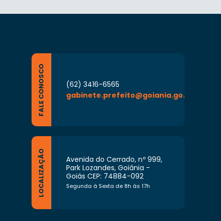
FALE CONOSCO
(62) 3416-6565
gabinete.prefeito@goiania.go.gov.br
LOCALIZAÇÃO
Avenida do Cerrado, nº 999,
Park Lozandes, Goiânia -
Goiás CEP: 74884-092
Segunda à Sexta de 8h às 17h