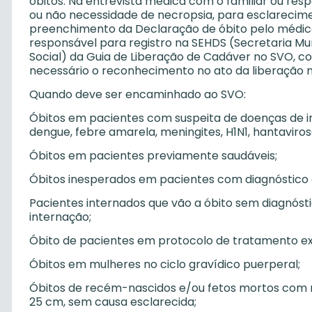
óbitos. Na entrevista médica com o familiar ou res
ou não necessidade de necropsia, para esclarecime
preenchimento da Declaração de óbito pelo médico p
responsável para registro na SEHDS (Secretaria M
Social) da Guia de Liberação de Cadáver no SVO, c
necessário o reconhecimento no ato da liberação no
Quando deve ser encaminhado ao SVO:
Óbitos em pacientes com suspeita de doenças de in
dengue, febre amarela, meningites, H1N1, hantavirose
Óbitos em pacientes previamente saudáveis;
Óbitos inesperados em pacientes com diagnóstico c
Pacientes internados que vão a óbito sem diagnós
internação;
Óbito de pacientes em protocolo de tratamento ex
Óbitos em mulheres no ciclo gravídico puerperal;
Óbitos de recém-nascidos e/ou fetos mortos com 
25 cm, sem causa esclarecida;