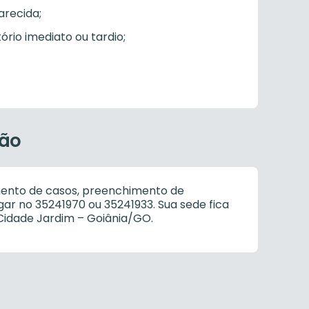
arecida;
rio imediato ou tardio;
ção
mento de casos, preenchimento de
ar no 35241970 ou 35241933. Sua sede fica
 Cidade Jardim – Goiânia/GO.