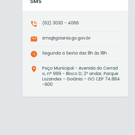
SMS
(62) 3030 - 4066
sms@goiania.go.gov.br
Segunda a Sexta das 8h às 18h
Paço Municipal - Avenida do Cerrad
o, n° 999 - Bloco D, 2º andar, Parque
Lozandes - Goiânia – GO CEP 74.884
-900