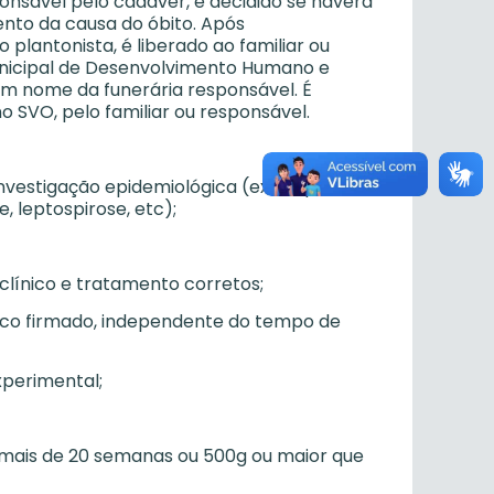
ponsável pelo cadáver, é decidido se haverá
nto da causa do óbito. Após
lantonista, é liberado ao familiar ou
unicipal de Desenvolvimento Humano e
om nome da funerária responsável. É
 SVO, pelo familiar ou responsável.
vestigação epidemiológica (ex. suspeitas de
, leptospirose, etc);
línico e tratamento corretos;
tico firmado, independente do tempo de
perimental;
mais de 20 semanas ou 500g ou maior que