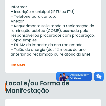
Informar
– Inscrição municipal (IPTU ou ITU)
– Telefone para contato
Anexar
– Requerimento solicitando a reclamação de
iluminação pública (COSIP), assinado pelo
responsável ou procurador com procuração.
Cópia simples
– DUAM do imposto do ano reclamado.
– Talão de energia (dos 12 meses do ano
anterior ao reclamado ou relatório da Enel
caso
tenha o valor pago como COSIP (CIP) em
LER MAIS...
separado).
– RG e CPF/ CNPJ do proprietário.
– Certidão de matrícula do imóvel ou
Local e/ou Forma de
documento que comprove a propriedade
(com
Manifestação
firma reconhecida).
– Para processo de restituição: documento
que comprova propriedade/domínio útil ou