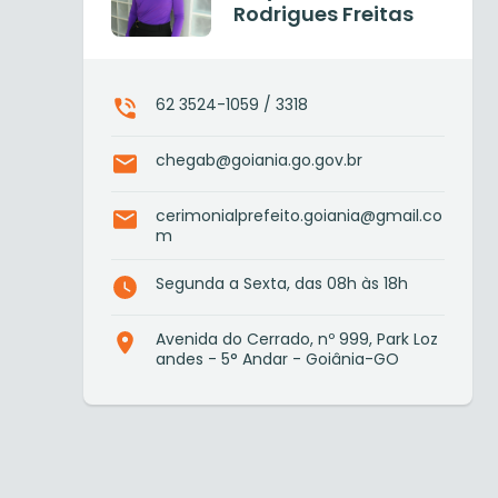
Rodrigues Freitas
62 3524-1059 / 3318
chegab@goiania.go.gov.br
cerimonialprefeito.goiania@gmail.co
m
Segunda a Sexta, das 08h às 18h
Avenida do Cerrado, nº 999, Park Loz
andes - 5° Andar - Goiânia-GO