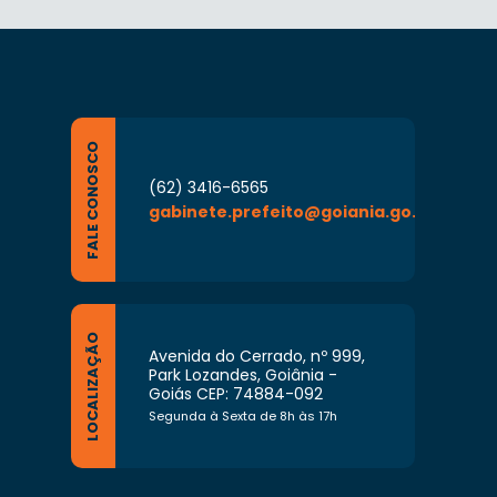
FALE CONOSCO
(62) 3416-6565
gabinete.prefeito@goiania.go.gov.br
LOCALIZAÇÃO
Avenida do Cerrado, nº 999,
Park Lozandes, Goiânia -
Goiás CEP: 74884-092
Segunda à Sexta de 8h às 17h