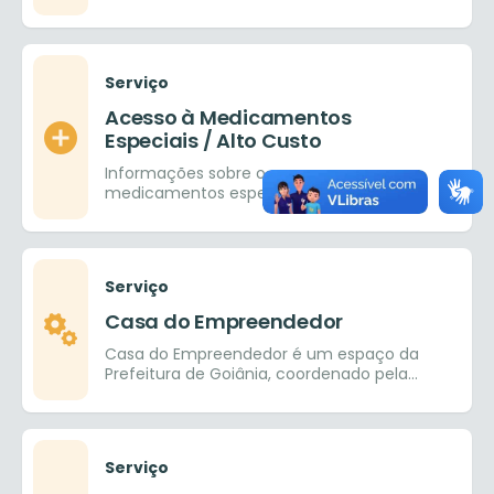
em Direitos Humanos aos servidores do
município e público
Serviço
Acesso à Medicamentos
Especiais / Alto Custo
Informações sobre o acesso a
medicamentos especiais / alto custo
Serviço
Casa do Empreendedor
Casa do Empreendedor é um espaço da
Prefeitura de Goiânia, coordenado pela
SEDICAS – Secretaria de Desenvolvimento,
Indústria, Comércio, Agricultura e Serviços,
em parceria com o SEBRAE.
Serviço