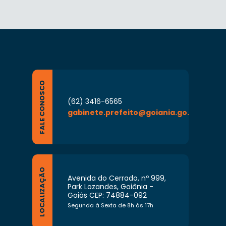
FALE CONOSCO
(62) 3416-6565
gabinete.prefeito@goiania.go.gov.br
LOCALIZAÇÃO
Avenida do Cerrado, nº 999,
Park Lozandes, Goiânia -
Goiás CEP: 74884-092
Segunda à Sexta de 8h às 17h