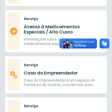
em Direitos Humanos aos servidores do
município e público
Serviço
Acesso à Medicamentos
Especiais / Alto Custo
Informações sobre o acesso a
medicamentos especiais / alto custo
Serviço
Casa do Empreendedor
Casa do Empreendedor é um espaço da
Prefeitura de Goiânia, coordenado pela
SEDICAS – Secretaria de Desenvolvimento,
Indústria, Comércio, Agricultura e Serviços,
em parceria com o SEBRAE.
Serviço