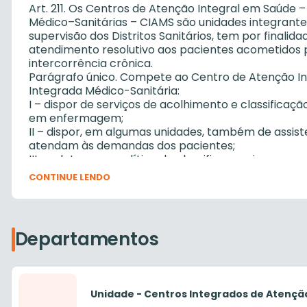
Art. 211. Os Centros de Atenção Integral em Saúde –
Médico–Sanitárias – CIAMS são unidades integrante
supervisão dos Distritos Sanitários, tem por finalida
atendimento resolutivo aos pacientes acometidos 
intercorrência crônica.
Parágrafo único. Compete ao Centro de Atenção In
Integrada Médico-Sanitária:
I – dispor de serviços de acolhimento e classificaçã
em enfermagem;
II – dispor, em algumas unidades, também de assist
atendam às demandas dos pacientes;
III – adotar uma política de classificar os riscos p
odontológico nos casos mais graves;
CONTINUE LENDO
IV – fazer uso, através de algumas unidades especi
urgência, com registro de mapa diário de atendime
V – exercer outras atividades compatíveis com as
atribuídas pelo Diretor Geral do respectivo Distrit
Departamentos
Atenção à Saúde.
Unidade - Centros Integrados de Atenção