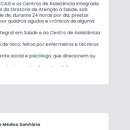
 CAIS e os Centros de Assistência Integrada
s da Diretoria de Atenção à Saúde, sob
de de, durante 24 horas por dia, prestar
por quadros agudos e crônicos de alguma
tegral em Saúde e ao Centro de Assistência
o de risco, feitos por enfermeiros e técnicos
ente social e psicólogo, que direcionem ou
ara priorizar o atendimento médico e
ficadas da rede, de sistema informatizado na
nto;
 suas competências ou que lhe forem
o Sanitário, bem como pelo Diretor de
 Médico Sanitária