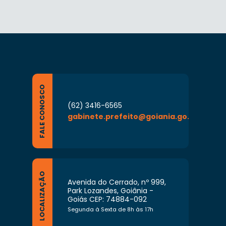
FALE CONOSCO
(62) 3416-6565
gabinete.prefeito@goiania.go.gov.br
LOCALIZAÇÃO
Avenida do Cerrado, nº 999,
Park Lozandes, Goiânia -
Goiás CEP: 74884-092
Segunda à Sexta de 8h às 17h