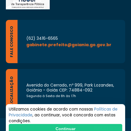
FALE CONOSCO
(62) 3416-6565
gabinete.prefeito@goiania.go.gov.br
LOCALIZAÇÃO
Avenida do Cerrado, nº 999, Park Lozandes,
Goiânia - Goiás CEP: 74884-092
Segunda à Sexta de 8h às 17h
Utilizamos cookies de acordo com nossas
Políticas de
Privacidade
, ao continuar, você concorda com estas
condições.
© 2026 Prefeitura de Goiânia. Todos os direitos
Continuar