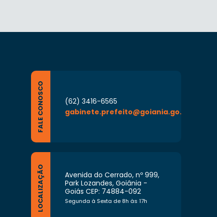
FALE CONOSCO
(62) 3416-6565
gabinete.prefeito@goiania.go.gov.br
LOCALIZAÇÃO
Avenida do Cerrado, nº 999,
Park Lozandes, Goiânia -
Goiás CEP: 74884-092
Segunda à Sexta de 8h às 17h