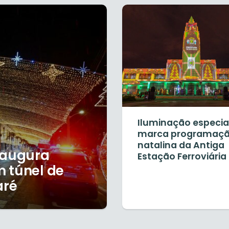
Iluminação especia
marca programaç
natalina da Antiga
naugura
Estação Ferroviária
 túnel de
aré