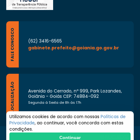
FALE CONOSCO
(62) 3416-6565
gabinete.prefeito@goiania.go.gov.br
LOCALIZAÇÃO
Avenida do Cerrado, nº 999, Park Lozandes,
Goiânia - Goiás CEP: 74884-092
Segunda à Sexta de 8h às 17h
Utilizamos cookies de acordo com nossas
Políticas de
Privacidade
, ao continuar, você concorda com estas
condições.
© 2026 Prefeitura de Goiânia. Todos os direitos
Continuar