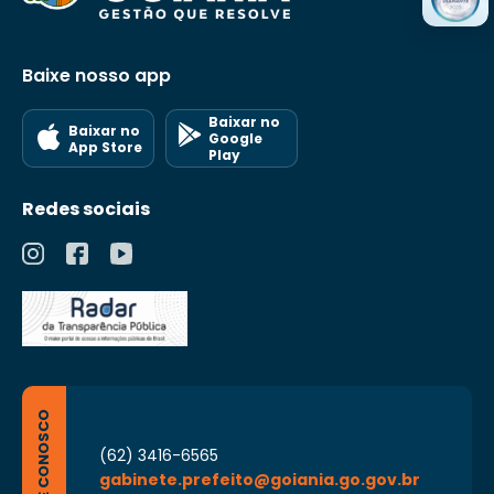
Baixe nosso app
Baixar no
Baixar no
Google
App Store
Play
Redes sociais
FALE CONOSCO
(62) 3416-6565
gabinete.prefeito@goiania.go.gov.br