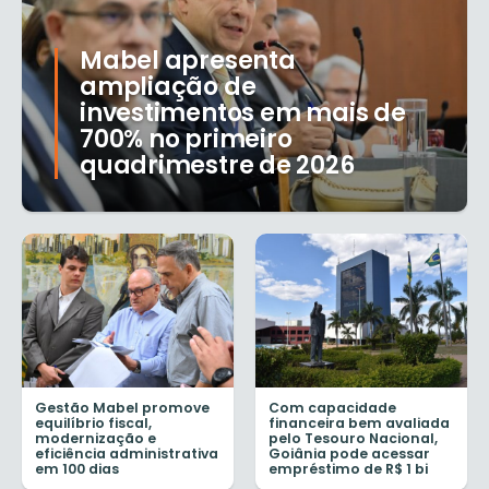
Mabel apresenta
ampliação de
investimentos em mais de
700% no primeiro
quadrimestre de 2026
Gestão Mabel promove
Com capacidade
equilíbrio fiscal,
financeira bem avaliada
modernização e
pelo Tesouro Nacional,
eficiência administrativa
Goiânia pode acessar
em 100 dias
empréstimo de R$ 1 bi