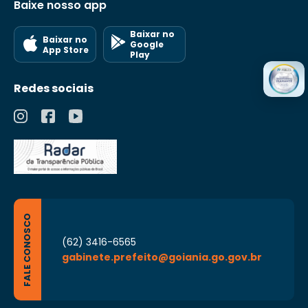
Baixe nosso app
Baixar no
Baixar no
Google
App Store
Play
Redes sociais
FALE CONOSCO
(62) 3416-6565
gabinete.prefeito@goiania.go.gov.br