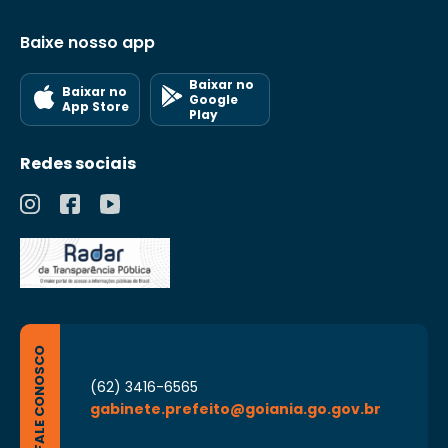
Baixe nosso app
Baixar no
Baixar no
Google
App Store
Play
Redes sociais
FALE CONOSCO
(62) 3416-6565
gabinete.prefeito@goiania.go.gov.br