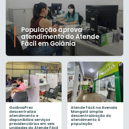
População aprova
atendimento do Atende
Fácil em Goiânia
GoiâniaPrev
Atende Fácil na Avenida
descentraliza
Mangalô amplia
atendimento e
descentralização do
disponibiliza serviços
atendimento à
previdenciários em seis
população
unidades do Atende Fácil