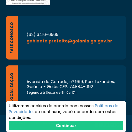
FALE CONOSCO
(62) 3416-6565
gabinete.prefeito@goiania.go.gov.br
LOCALIZAÇÃO
Avenida do Cerrado, nº 999, Park Lozandes,
Goiânia - Goiás CEP: 74884-092
Segunda à Sexta de 8h às 17h
Utilizamos cookies de acordo com nossas
Políticas de
Privacidade
, ao continuar, você concorda com estas
condições.
© 2026 Prefeitura de Goiânia. Todos os direitos
Continuar
reservados.