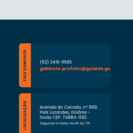
FALE CONOSCO
(62) 3416-6565
gabinete.prefeito@goiania.go.gov.br
LOCALIZAÇÃO
Avenida do Cerrado, nº 999,
Park Lozandes, Goiânia -
Goiás CEP: 74884-092
Segunda à Sexta de 8h às 17h