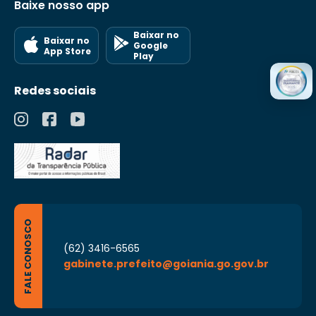
Baixe nosso app
Baixar no
Baixar no
Google
App Store
Play
Redes sociais
FALE CONOSCO
(62) 3416-6565
gabinete.prefeito@goiania.go.gov.br