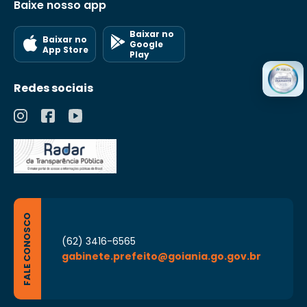
Baixe nosso app
Baixar no
Baixar no
Google
App Store
Play
Redes sociais
FALE CONOSCO
(62) 3416-6565
gabinete.prefeito@goiania.go.gov.br