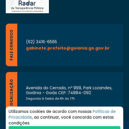
FALE CONOSCO
(62) 3416-6565
gabinete.prefeito@goiania.go.gov.br
LOCALIZAÇÃO
Avenida do Cerrado, nº 999, Park Lozandes,
Goiânia - Goiás CEP: 74884-092
Segunda à Sexta de 8h às 17h
Utilizamos cookies de acordo com nossas
Políticas de
Privacidade
, ao continuar, você concorda com estas
condições.
© 2026 Prefeitura de Goiânia. Todos os direitos