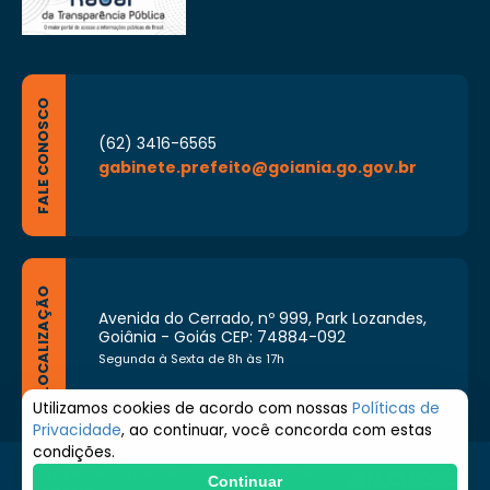
FALE CONOSCO
(62) 3416-6565
gabinete.prefeito@goiania.go.gov.br
LOCALIZAÇÃO
Avenida do Cerrado, nº 999, Park Lozandes,
Goiânia - Goiás CEP: 74884-092
Segunda à Sexta de 8h às 17h
Utilizamos cookies de acordo com nossas
Políticas de
Privacidade
, ao continuar, você concorda com estas
condições.
© 2026 Prefeitura de Goiânia. Todos os direitos
Continuar